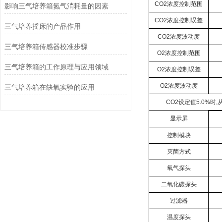
CO2
浓度控制范围
影响三气培养箱氮气消耗量的因素
CO2
浓度控制误差
三气培养摇床的产品作用
CO2
浓度波动度
三气培养箱传感器校准步骤
O2
浓度控制范围
三气培养箱的工作原理与应用领域
O2
浓度控制误差
O2
浓度波动度
三气培养箱在缺氧实验的应用
CO2
设定值
5.0%
时
,
显示屏
控制模块
灭菌方式
氧气探头
二氧化碳探头
过滤器
温度探头