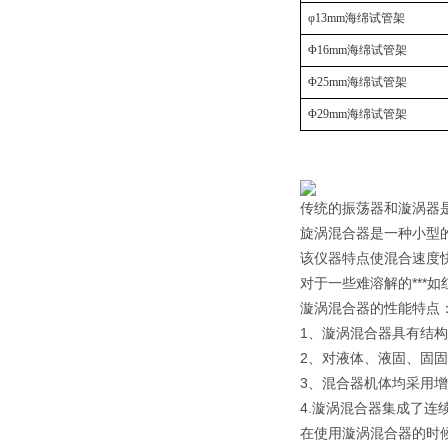
φ13mm
海绵
试管架
Φ16mm
海绵
试管架
Φ25mm
海绵
试管架
Φ29mm
海绵
试管架
传统的振荡器和漩涡器
旋涡混合器是一种小型
该仪器特点使混合速度
对于一些难溶解的***
漩涡混合器的性能特点
1、漩涡混合器具有结构
2、对液体、液固、固固
3、混合器机体均采用
4.漩涡混合器集成了连
在使用漩涡混合器的时