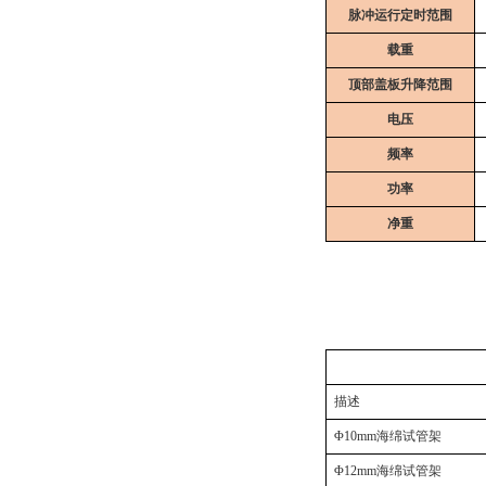
脉冲运行定时范围
载重
顶部盖板升降范围
电压
频率
功率
净重
描述
Φ10mm
海绵
试管架
Φ12mm
海绵
试管架