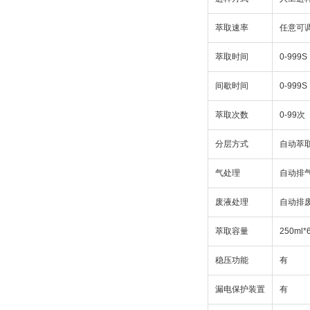
萃取速率
任意可
萃取时间
0-999S
间歇时间
0-999S
萃取次数
0-99次
分层方式
自动萃
气处理
自动排
废液处理
自动排
萃取容量
250ml
稳压功能
有
漏电保护装置
有