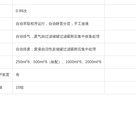
0-99次
自动萃取程序运行，自动静置分层，手工放液
自动排气，废气由过滤储罐过滤吸附后集中收集处理
自动排废，废液由活性炭储罐过滤吸附后集中处理
250ml*6、500ml*6（标配）、1000ml*6、2000ml*6
护装置
有
储
10组