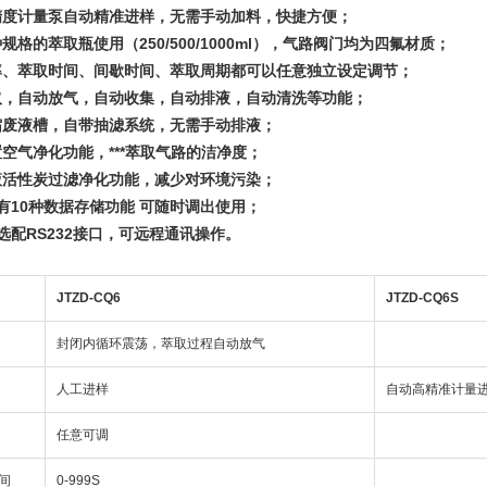
精度计量泵自动精准进样，无需手动加料，快捷方便；
规格的萃取瓶使用（250/500/1000ml），气路阀门均为四氟材质；
率、萃取时间、间歇时间、萃取周期都可以任意独立设定调节；
取，自动放气，自动收集，自动排液，自动清洗等功能；
缩废液槽，自带抽滤系统，无需手动排液；
置空气净化功能，***萃取气路的洁净度；
液活性炭过滤净化功能，减少对环境污染；
有10种数据存储功能 可随时调出使用；
选配RS232接口，可远程通讯操作。
JTZD-CQ6
JTZD-CQ6S
封闭内循环震荡，萃取过程自动放气
人工进样
自动高精准计量
任意可调
间
0-999S