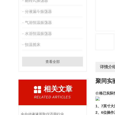
翻转式振荡器
分液漏斗振荡器
气浴恒温振荡器
水浴恒温振荡器
恒温摇床
查看全部
详情介
聚同实
相关文章
价
格已实际
RELATED ARTICLES
1
、7英寸
2、6位操
全自动液液萃取仪适用行业