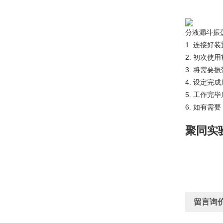
分液漏斗振
1. 连接
2. 初次
3. 将需
4. 设定
5. 工作
6. 如有
聚同实
留言询