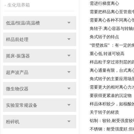
需进行梯度离心
生化培养箱
需要把样品离心至管底
需要离心各种不同离心
低温/恒温/高温槽
角转子:离心容器与转
角式转子的特点
样品前处理
“管壁效应" ：有一定
重心低,转速可较高
摇床-振荡器
样品粒子穿过溶剂层的
离心通量有限，台式离心机
超声波产品
角式转子的主要应用场
需要更大的相对离心力
微生物仪器
要获得更紧凑的沉淀物
样品体积较少，如核酸
实验室常规设备
关于转子的材质
铝制：较轻,耐受强度较
粉碎机
不锈钢：耐受强度好,但