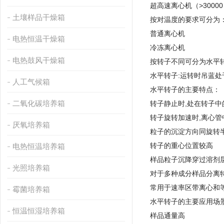
超高速离心机（>30000 
土壤样品干燥箱
按对温度的要求可分为
普通离心机
电热恒温干燥箱
冷冻离心机
电热鼓风干燥箱
按转子不同可分为水平
水平转子:运转时吊蓝
人工气候箱
水平转子的主要特点：
二氧化碳培养箱
转子静止时,处在转子
转子旋转加速时,离心管
厌氧培养箱
粒子的沉淀方向同旋转半
转子的重心位置较高
电热恒温培养箱
样品粒子沉降穿过溶剂
光照培养箱
对于多种成分样品分离
常用于速率区带离心和
霉菌培养箱
水平转子的主要应用场
恒温恒湿培养箱
样品通量高