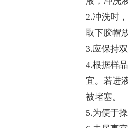
液，冲洗
2.冲洗
取下胶帽
3.应保
4.根据
宜。若进
被堵塞。
5.为便于