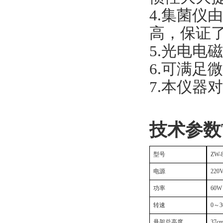
4.集菌仪
高，保证了
5.光电电
6.可满足
7.本仪器
技术参数Tec
型号
ZW-
电源
220
功率
60W
转速
0～3
悬架总高度
37c