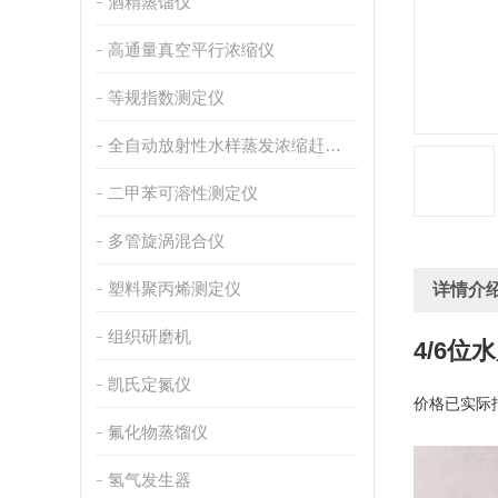
酒精蒸馏仪
高通量真空平行浓缩仪
等规指数测定仪
全自动放射性水样蒸发浓缩赶酸仪
二甲苯可溶性测定仪
多管旋涡混合仪
塑料聚丙烯测定仪
详情介
组织研磨机
4/6
凯氏定氮仪
价格已实际
氟化物蒸馏仪
                 
氢气发生器