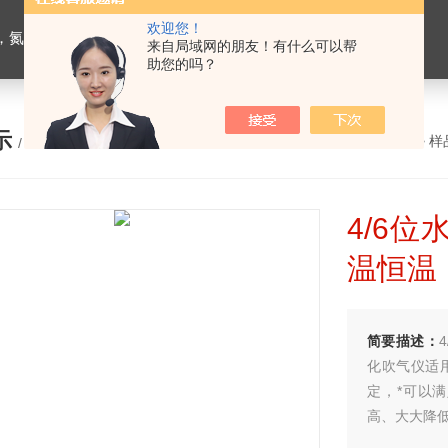
欢迎您！
恒温槽，超声波细胞粉碎机，融浆机，超声波清洗机，血球分类计数器，干燥箱培养箱
来自局域网的朋友！有什么可以帮
助您的吗？
示
您的位置：
网站首页
>
产品展示
>
样
/ PRODUCTS
4/6
温恒温
简要描述：
化吹气仪适
定，*可以
高、大大降