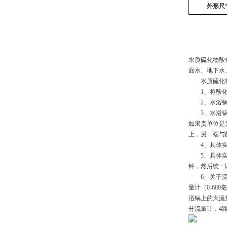
外形尺
水质硫化物酸化
面水、地下水
　　水质硫化
　　1、将酸
　　2、水浴
　　3、水浴
如果贵单位是
上，另一端与
　　4、具体实
　　5、具体
钟，然后统一以4
　　6、关于
量计（0-60
浴锅上的大流量
分流量计，4