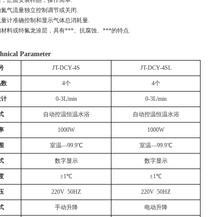
的氮气流量独立控制调节或关闭.
流量计准确控制和显示气体总消耗量.
材料或特氟龙涂层，具有***、抗腐蚀、***的特点.
hnical Parameter
号
JT-DCY-4S
JT-DCY-4SL
品数
4
个
4
个
量计
0-3L/min
0-3L/min
式
自动控温恒温水浴
自动控温恒温水浴
率
1000W
1000W
围
室温
—
99.9
℃
室温
—
99.9
℃
式
数字显示
数字显示
度
±1℃
±1℃
压
220V  50HZ
220V  50HZ
式
手动升降
电动升降