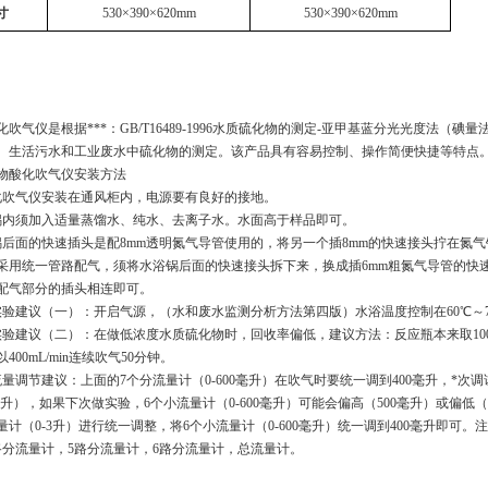
寸
530
×
390
×
620mm
530
×
390
×
620mm
吹气仪是根据***：GB/T16489-1996水质硫化物的测定-亚甲基蓝分光光度
、生活污水和工业废水中硫化物的测定。该产品具有容易控制、操作简便快捷等特点
物酸化吹气仪安装方法
化吹气仪安装在通风柜内，电源要有良好的接地。
锅内须加入适量蒸馏水、纯水、去离子水。水面高于样品即可。
锅后面的快速插头是配8mm透明氮气导管使用的，将另一个插8mm的快速接头拧在氮
采用统一管路配气，须将水浴锅后面的快速接头拆下来，换成插6mm粗氮气导管的快
配气部分的插头相连即可。
验建议（一）：开启气源，（水和废水监测分析方法第四版）水浴温度控制在60℃～70℃，
实验建议（二）：在做低浓度水质硫化物时，回收率偏低，建议方法：反应瓶本来取100毫
00mL/min连续吹气50分钟。
流量调节建议：上面的7个分流量计（0-600毫升）在吹气时要统一调到400毫升，*
0毫升），如果下次做实验，6个小流量计（0-600毫升）可能会偏高（500毫升）或
计（0-3升）进行统一调整，将6个小流量计（0-600毫升）统一调到400毫升即可
路分流量计，5路分流量计，6路分流量计，总流量计。