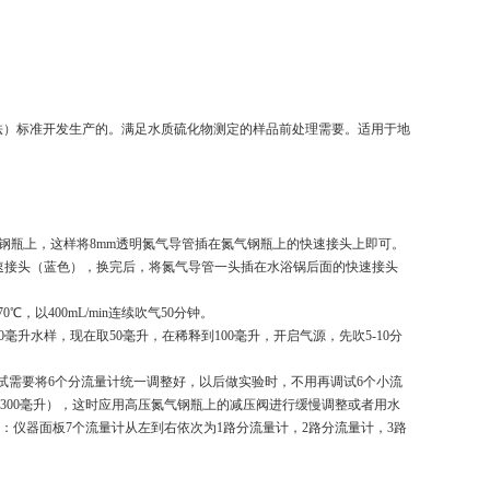
法（碘量法）标准开发生产的。满足水质硫化物测定的样品前处理需要。适用于地
。
气钢瓶上，这样将8mm透明氮气导管插在氮气钢瓶上的快速接头上即可。
速接头（蓝色），换完后，将氮气导管一头插在水浴锅后面的快速接头
以400mL/min连续吹气50分钟。
升水样，现在取50毫升，在稀释到100毫升，开启气源，先吹5-10分
次调试需要将6个分流量计统一调整好，以后做实验时，不用再调试6个小流
偏低（300毫升），这时应用高压氮气钢瓶上的减压阀进行缓慢调整或者用水
。注：仪器面板7个流量计从左到右依次为1路分流量计，2路分流量计，3路