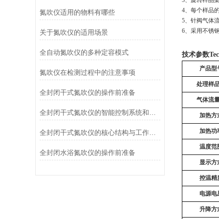
4、每个样品
氮吹仪适用的物料有哪些
5、针阀气体
6、采用不锈钢
关于氮吹仪的适用场景
全自动氮吹仪的多种定容模式
技术参数
Tec
产品型
氮吹仪在检测过程中的注意事项
处理样
全封闭干式氮吹仪的操作前准备
气体流
全封闭干式氮吹仪的智能控制系统和性能参数
加热方
加热功
全封闭干式氮吹仪的核心结构与工作原理
温度范
全封闭水浴氮吹仪的操作前准备
显示方
控温精
电源电
升降方