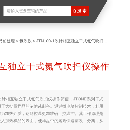
品前处理
>
氮吹仪
> JTN100-1吹针相互独立干式氮气吹扫仪操作简便
互独立干式氮气吹扫仪操作
吹针相互独立干式氮气吹扫仪操作简便，JTONE系列干式
用于大批量样品的浓缩或制备。通过微电脑控制技术，利用
为加热介质，达到控温更加准确，控温***。其工作原理是
吹入加热样品的表面，使样品中的溶剂快速蒸发、分离，从
无氧浓缩的目的，保持样品更纯净。