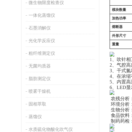
微生物限度检查仪
模块数量
一体化蒸馏仪
加热功率
熔断器
石墨消解仪
外形尺寸
光化学反应仪
重量
粗纤维测定仪
1、吹针
2、气腔高
无菌均质器
3、干式氮
4、在浓缩
脂肪测定仪
5、内置
6、LED
喷雾干燥机
 农残分
固相萃取
 环境分
 生物分
 食品饮
蒸馏仪
 制药药检
水质硫化物酸化吹气仪