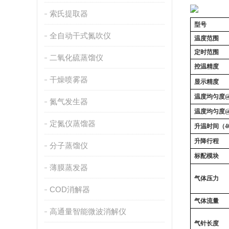
索氏提取器
型号
全自动干式氮吹仪
温度范围
定时范围
二氧化硫蒸馏仪
控温精度
干燥喷雾器
显示精度
温度均匀度
@
氮气发生器
温度均匀度
@
定氮仪蒸馏器
升温时间（
4
升降行程
分子蒸馏仪
标配模块
薄膜蒸发器
气体压力
COD消解器
气体流量
高通量智能微波消解仪
气针长度