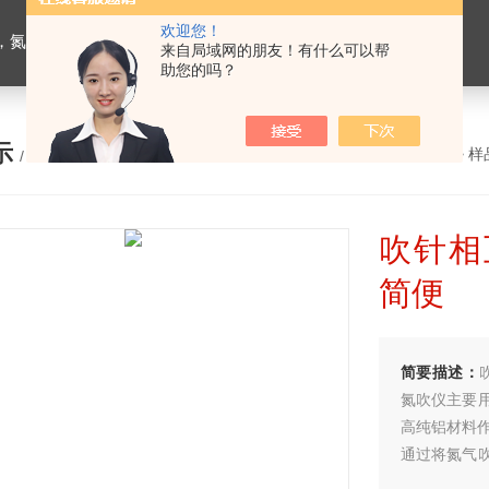
欢迎您！
恒温槽，超声波细胞粉碎机，融浆机，超声波清洗机，血球分类计数器，干燥箱培养箱
来自局域网的朋友！有什么可以帮
助您的吗？
示
您的位置：
网站首页
>
产品展示
>
样
/ PRODUCTS
吹针相
简便
简要描述：
氮吹仪主要
高纯铝材料作
通过将氮气
而达到样品