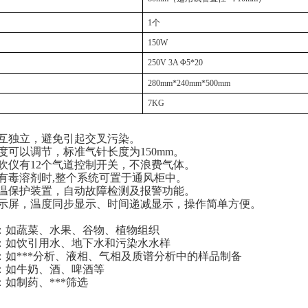
1个
150W
250V 3A Φ5*20
280mm*240mm*500mm
7KG
相互独立，避免引起交叉污染。
度可以调节，标准气针长度为150mm。
吹仪有12个气道控制开关，不浪费气体。
有毒溶剂时,整个系统可置于通风柜中。
高温保护装置，自动故障检测及报警功能。
显示屏，温度同步显示、时间递减显示，操作简单方便。
析：如蔬菜、水果、谷物、植物组织
析：如饮引用水、地下水和污染水水样
析：如***分析、液相、气相及质谱分析中的样品制备
料：如牛奶、酒、啤酒等
：如制药、***筛选