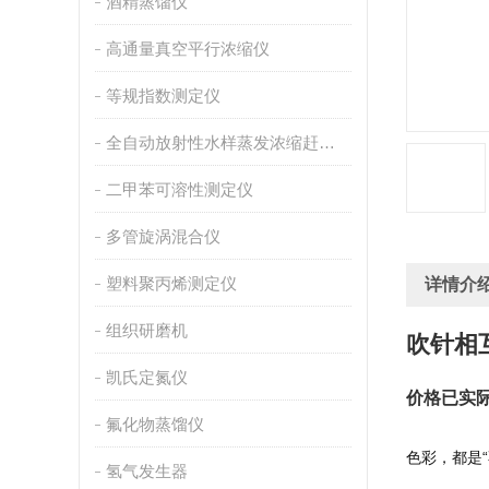
酒精蒸馏仪
高通量真空平行浓缩仪
等规指数测定仪
全自动放射性水样蒸发浓缩赶酸仪
二甲苯可溶性测定仪
多管旋涡混合仪
塑料聚丙烯测定仪
详情介
组织研磨机
吹针相
凯氏定氮仪
价格已实
氟化物蒸馏仪
                 
色彩，都是“不一
氢气发生器