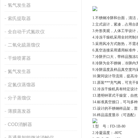
氢气发生器
索氏提取器
1.
不锈钢冷阱和台面，清洁，
2.
立式设计，紧凑，占用台
3.
外形美观，人体工学设计
全自动干式氮吹仪
4.
冷冻干燥机采用全封闭制
5.
采用风冷方式散热，不需
二氧化硫蒸馏仪
6.
真空连接采用通用标准件，
7.
冷阱开口大，带样品预冻
干燥喷雾器
8.
冷阱为全不锈钢，冷阱内无
9.
冷阱温度及样品真空度均
氮气发生器
10.
聚同
设计导流筒，提高冷
11.
原装***充气阀，可充
定氮仪蒸馏器
12.
冷冻干燥机具有特定设计
13.
透明钟罩式干燥室，自然
分子蒸馏仪
14.
标准真空接口，可与多种
15.
设计的不锈钢样品架，普
薄膜蒸发器
16.
样品温度显示（可选配）
COD消解器
1.
型
    号：FD-1B-80
2.
冷凝温度：
-80℃
高通量智能微波消解仪