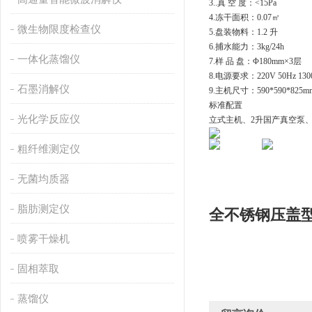
3..
真
 空 度：<15Pa
4.
冻干面积：
0.07
㎡
微生物限度检查仪
5.
盘装物料：
1.2 升
6.
捕水能力：
3kg/24h
一体化蒸馏仪
7.
样
 品 盘：Φ180mm×3层
8.
电源要求：
220V 50Hz 13
石墨消解仪
9.
主机尺寸：
590*590*825m
标准配置
光化学反应仪
立式主机、
2升国产真空泵、
粗纤维测定仪
无菌均质器
脂肪测定仪
全不锈钢压盖
喷雾干燥机
固相萃取
蒸馏仪