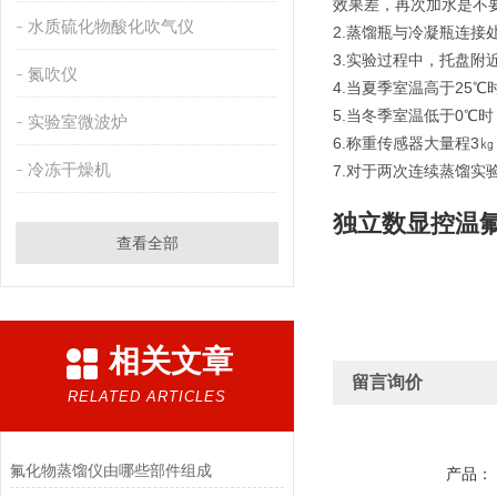
效果差，再次加水是不
水质硫化物酸化吹气仪
2.蒸馏瓶与冷凝瓶连
3.实验过程中，托盘附
氮吹仪
4.当夏季室温高于25
5.当冬季室温低于0
实验室微波炉
6.称重传感器大量程3
冷冻干燥机
7.对于两次连续蒸馏实
独立数显控温
查看全部
相关文章
留言询价
RELATED ARTICLES
氟化物蒸馏仪由哪些部件组成
产品：