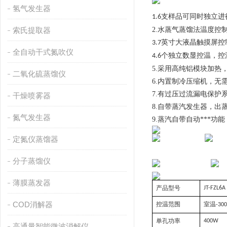
氢气发生器
支样品可同时独立进
1.6
索氏提取器
2.水蒸气蒸馏法温度控
英寸大液晶触摸屏控
3.7
全自动干式氮吹仪
个独立数显控温，控
4.6
5.采用高纯铝模块加热
二氧化硫蒸馏仪
6.内置制冷压缩机，无
7.有过压过流漏电保护
干燥喷雾器
8.自带蒸汽发生器，出
氮气发生器
9.蒸汽自带自动***
定氮仪蒸馏器
分子蒸馏仪
薄膜蒸发器
产品型号
JT-FZL6A
COD消解器
控温范围
室温
-300
单孔功率
400W
高通量智能微波消解仪