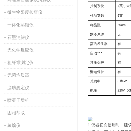
控制系统
英寸大
7
微生物限度检查仪
样品支数
支
6
一体化蒸馏仪
样品瓶
500ml
制冷系统
无
石墨消解仪
蒸汽发生器
有
光化学反应仪
自动***
有
粗纤维测定仪
过压保护
有
漏电保护
有
无菌均质器
总功率
3.8KW
脂肪测定仪
电压
220V  50
喷雾干燥机
固相萃取
1.仪器初次使用时，
蒸馏仪