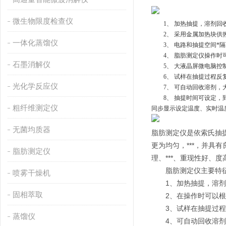
微生物限度检查仪
1、 
加热抽提，溶剂回
2、 
采用金属加热块供
一体化蒸馏仪
3、 
电路和抽提空间*
4、 
脂肪测定仪操作时
石墨消解仪
5、 
大液晶屏微电脑控
6、 
试样在抽提过程反
光化学反应仪
7、 
可自动回收溶剂，
8、 
抽提时间
可设定，
粗纤维测定仪
同步显示设定温度、实时温
无菌均质器
脂肪测定仪是依索氏抽
更为均匀，***，并具
脂肪测定仪
理、***、重现性好、
　　脂肪测定仪主要特
喷雾干燥机
　　1、加热抽提，溶
固相萃取
　　2、在操作时可以
　　3、试样在抽提过
蒸馏仪
　　4、可自动回收溶