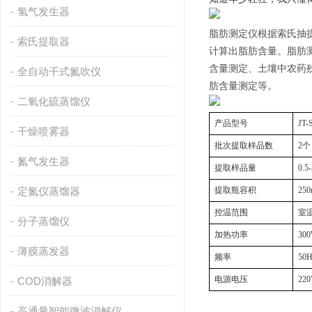
氢气发生器
脂肪测定仪根据索氏抽
索氏提取器
计算出脂肪含量。脂肪
含量测定、土壤中农药
全自动干式氮吹仪
肪含量测定等。
二氧化硫蒸馏仪
产品型号
JT-
干燥喷雾器
批次提取样品数
2个
氮气发生器
提取样品量
0.5
定氮仪蒸馏器
提取瓶容积
25
控温范围
室
分子蒸馏仪
加热功率
30
薄膜蒸发器
频率
50H
电源电压
22
COD消解器
高通量智能微波消解仪