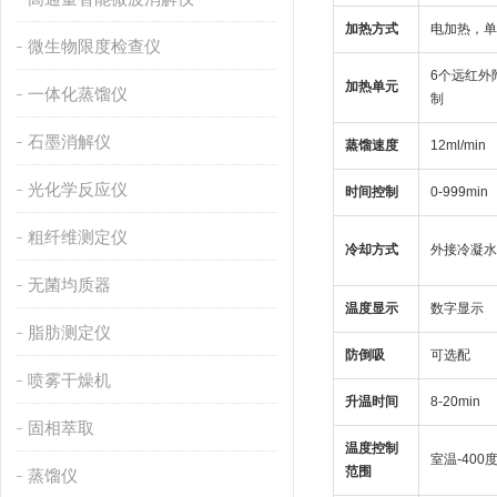
加热方式
电加热，单
微生物限度检查仪
6个远红外
加热单元
一体化蒸馏仪
制
石墨消解仪
蒸馏速度
12ml/min
光化学反应仪
时间控制
0-999min
粗纤维测定仪
冷却方式
外接冷凝水
无菌均质器
温度显示
数字显示
脂肪测定仪
防倒吸
可选配
喷雾干燥机
升温时间
8-20min
固相萃取
温度控制
室温-400
范围
蒸馏仪