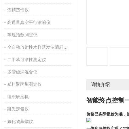
酒精蒸馏仪
高通量真空平行浓缩仪
等规指数测定仪
全自动放射性水样蒸发浓缩赶酸仪
二甲苯可溶性测定仪
多管旋涡混合仪
塑料聚丙烯测定仪
详情介绍
组织研磨机
智能终点控制
凯氏定氮仪
价格已实际报价为准，
氟化物蒸馏仪
一体化蒸馏仪实现了*