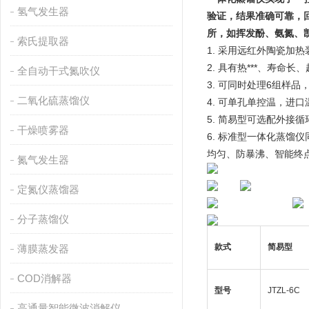
氢气发生器
验证，结果准确可靠，回
所，如挥发酚、氨氮、
索氏提取器
1. 采用远红外陶瓷
2. 具有热***、寿
全自动干式氮吹仪
3. 可同时处理6组样
二氧化硫蒸馏仪
4. 可单孔单控温，进
5. 简易型可选配外
干燥喷雾器
6. 标准型一体化蒸馏
均匀、防暴沸、智能终
氮气发生器
定氮仪蒸馏器
分子蒸馏仪
款式
简易型
薄膜蒸发器
COD消解器
型号
JTZL-6C
高通量智能微波消解仪