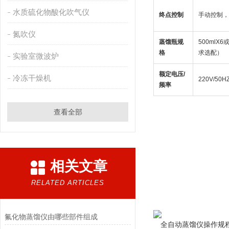
水质硫化物酸化吹气仪
终点控制
手动控制，
氮吹仪
蒸馏瓶规
500mlX
格
求选配）
实验室微波炉
额定电压/
冷冻干燥机
220V/50H
频率
查看全部
相关文章
RELATED ARTICLES
氟化物蒸馏仪由哪些部件组成
　全自动蒸馏仪操作规