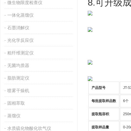
8.可升级
微生物限度检查仪
一体化蒸馏仪
石墨消解仪
光化学反应仪
粗纤维测定仪
无菌均质器
脂肪测定仪
产品型号
JT-S
喷雾干燥机
每批提取样品数
6个
固相萃取
提取瓶容积
250
蒸馏仪
提取样品量
0-20
水质硫化物酸化吹气仪