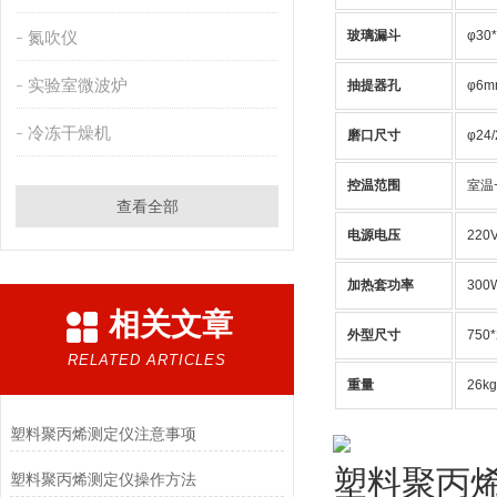
氮吹仪
玻璃漏斗
φ30
实验室微波炉
抽提器孔
φ6m
冷冻干燥机
磨口尺寸
φ24/
控温范围
室温+
查看全部
电源电压
220
加热套功率
300
相关文章
外型尺寸
750
RELATED ARTICLES
重量
26kg
塑料聚丙烯测定仪注意事项
塑料聚丙
塑料聚丙烯测定仪操作方法