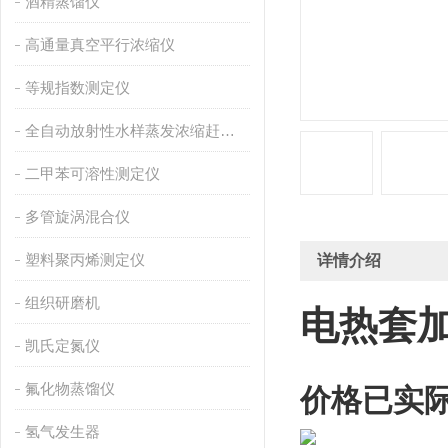
酒精蒸馏仪
高通量真空平行浓缩仪
等规指数测定仪
全自动放射性水样蒸发浓缩赶酸仪
二甲苯可溶性测定仪
多管旋涡混合仪
塑料聚丙烯测定仪
详情介绍
组织研磨机
电热套
凯氏定氮仪
氟化物蒸馏仪
价格已实
氢气发生器