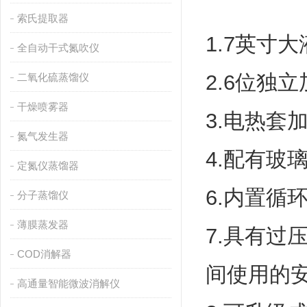
索氏提取器
1.7英寸
全自动干式氮吹仪
2.6位独
二氧化硫蒸馏仪
干燥喷雾器
3.电热
氮气发生器
4.配有玻
定氮仪蒸馏器
6.内置
分子蒸馏仪
薄膜蒸发器
7.具有
COD消解器
间使用的
高通量智能微波消解仪