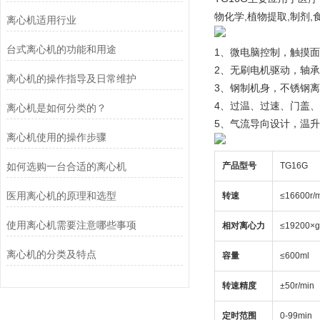
物化学,植物提取,制剂
离心机适用行业
台式离心机的功能和用途
1、微电脑控制，触摸
2、无刷电机驱动，轴
离心机的操作指导及日常维护
3、钢制机身，不锈钢离
4、过温、过速、门盖
离心机是如何分类的？
5、气流导向设计，温
离心机使用的操作步骤
如何选购一台合适的离心机
产品型号
TG16G
医用离心机的原理和选型
转速
≤16600r/
使用离心机需要注意哪些事项
相对离心力
≤19200×g
离心机的分类及特点
容量
≤600ml
转速精度
±50r/min
定时范围
0-99min