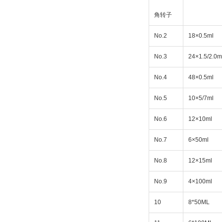
角转子
No.2
18×0.5ml
No.3
24×1.5/2.0m
No.4
48×0.5ml
No.5
10×5/7ml
No.6
12×10ml
No.7
6×50ml
No.8
12×15ml
No.9
4×100ml
10
8*50ML