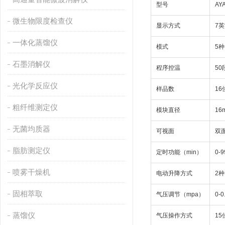
型号
AY
微生物限度检查仪
显示方式
7
一体化蒸馏仪
模式
5种
石墨消解仪
程序控温
50
光化学反应仪
样品数
16
粗纤维测定仪
模块直径
16
无菌均质器
可视面
双
脂肪测定仪
定时功能（min）
0-9
喷雾干燥机
电动升降方式
2种
固相萃取
气压调节（mpa）
0-0
蒸馏仪
气压操作方式
1