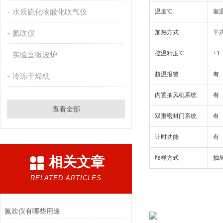
水质硫化物酸化吹气仪
温度℃
室温
氮吹仪
加热方式
干
控温精度℃
±1
实验室微波炉
超温报警
有
冷冻干燥机
内置抽风机系统
有
查看全部
双重密封门系统
有
计时功能
有
相关文章
取样方式
抽
RELATED ARTICLES
氮吹仪有哪些用途