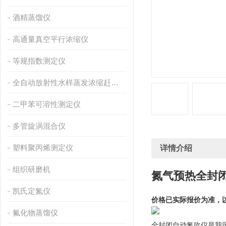
酒精蒸馏仪
高通量真空平行浓缩仪
等规指数测定仪
全自动放射性水样蒸发浓缩赶酸仪
二甲苯可溶性测定仪
多管旋涡混合仪
塑料聚丙烯测定仪
详情介绍
组织研磨机
氮气预热全封
凯氏定氮仪
价格已实际报价为准，
氟化物蒸馏仪
全封闭自动氮吹仪是我