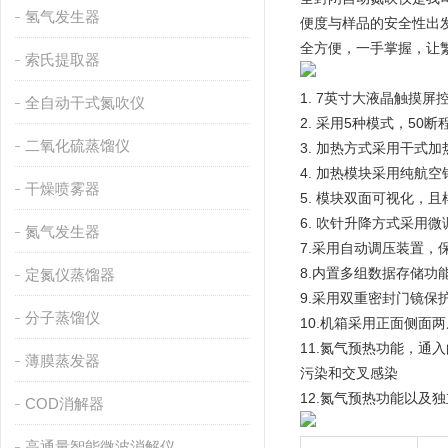
氢气发生器
便度与样品的安全性出
全方便，一手掌握，让
索氏提取器
1. 7英寸大液晶触摸屏
全自动干式氮吹仪
2. 采用5种模式，50
二氧化硫蒸馏仪
3. 加热方式采用干式
4. 加热模块采用纯航
干燥喷雾器
5. 模块双面可视化，
6. 吹针升降方式采用
氮气发生器
7.采用自动调压装置，
8.内置多组数据存储功
定氮仪蒸馏器
9.采用双重密封门镜
分子蒸馏仪
10.机箱采用正面侧面
11.氮气预热功能，
薄膜蒸发器
污染和交叉感染
12.氮气预热功能以及
COD消解器
高通量智能微波消解仪