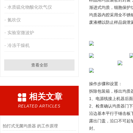
样品用均质袋密封封装
水质硫化物酸化吹气仪
渐进式均质，细胞保护功
均质器内腔采用全不锈钢
氮吹仪
废液槽以防止样品袋泄
实验室微波炉
冷冻干燥机
查看全部
操作步骤和设置：
拆除包装箱，移出均质
相关文章
1、电源线接上机器后
2、检查确认均质器门
RELATED ARTICLES
沿边基本平行于锤击板下
露出门盖，沿口不可起皱
拍打式无菌均质器 的工作原理
封。