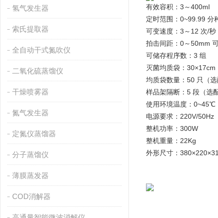
有效容积：3～400ml  
氢气发生器
定时范围：0~99.99 分
索氏提取器
可变速度：3～12 次/秒 
拍击间距：0～50mm 可
全自动干式氮吹仪
可储存程序数：3 组 
灭菌均质袋：30×17cm 
二氧化硫蒸馏仪
均质袋数量：50 只（选
干燥喷雾器
样品架隔断：5 段（选配
使用环境温度：0~45℃
氮气发生器
电源要求：220V/50Hz  
整机功率：300W 
定氮仪蒸馏器
整机重量：22Kg 
外形尺寸：380×220×3
分子蒸馏仪
薄膜蒸发器
COD消解器
高通量智能微波消解仪