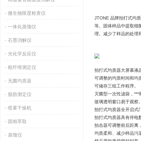
微生物限度检查仪
JTONE 品牌拍打式
等。固体样品中提取细
一体化蒸馏仪
理。减少了样品的处理
石墨消解仪
光化学反应仪
粗纤维测定仪
拍打式均质器大屏幕液晶
可调整的均质时间和均质
无菌均质器
可储存三组工作程序。 
灭菌型一次性滤袋，***
脂肪测定仪
玻璃透明窗口易于观察。
喷雾干燥机
拍打式均质器全开启式
拍打式均质器具有停电
固相萃取
拍击器可调整前后距离，
均质柔和、减少样品污
蒸馏仪