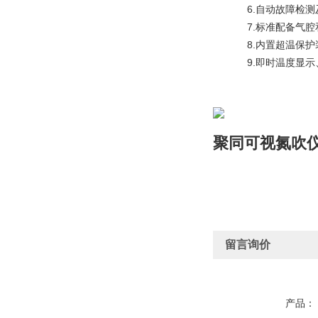
　　6.自动故障检
　　7.标准配备气腔
　　8.内置超温保护
　　9.即时温度显
聚同可视氮吹
留言询价
产品：