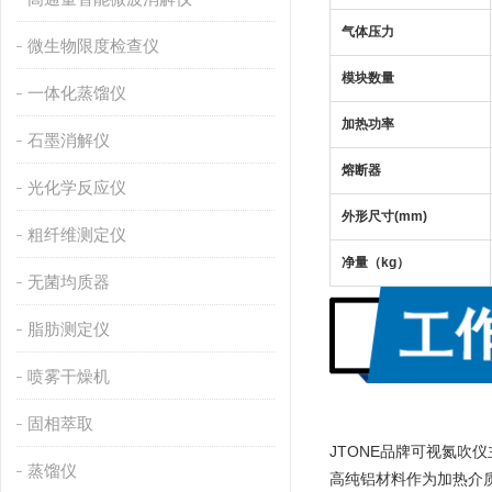
气体压力
微生物限度检查仪
模块数量
一体化蒸馏仪
加热功率
石墨消解仪
熔断器
光化学反应仪
外形尺寸(mm)
粗纤维测定仪
净量（kg）
无菌均质器
脂肪测定仪
喷雾干燥机
固相萃取
JTONE品牌可视氮吹
蒸馏仪
高纯铝材料作为加热介