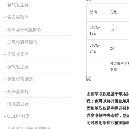
氢气发生器
型 号
孔数
索氏提取器
JTCQ-
全自动干式氮吹仪
12
12Z
二氧化硫蒸馏仪
JTCQ-
24
24Z
干燥喷雾器
可定做不同
氮气发生器
支架
定氮仪蒸馏器
分子蒸馏仪
固相萃取仪是基于液-
程；也可以将其近似地
薄膜蒸发器
固相萃取仪是利用选择
强度溶剂冲去杂质，然
COD消解器
同时吸附杂质和被测物
高通量智能微波消解仪