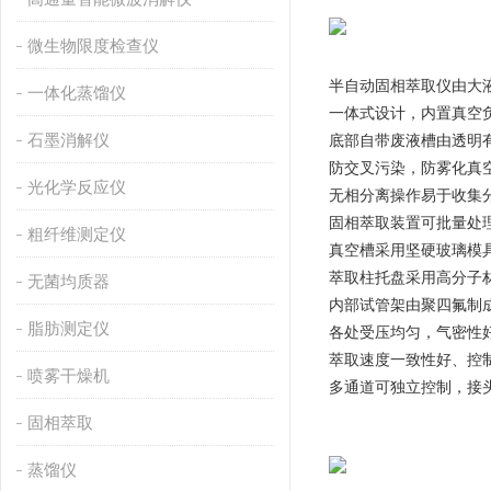
微生物限度检查仪
半自动固相萃取仪由大
一体化蒸馏仪
一体式设计，内置真空
石墨消解仪
底部自带废液槽由透明有
防交叉污染，防雾化真
光化学反应仪
无相分离操作易于收集
固相萃取装置可批量处
粗纤维测定仪
真空槽采用坚硬玻璃模具
萃取柱托盘采用高分子材
无菌均质器
内部试管架由聚四氟制成
脂肪测定仪
各处受压均匀，气密性
萃取速度一致性好、控
喷雾干燥机
多通道可独立控制，接头*
固相萃取
蒸馏仪