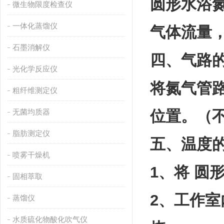
圆形水浴
微生物限度检查仪
一体化蒸馏仪
气体流量
石墨消解仪
四、气路
光化学反应仪
将氮气管
粗纤维测定仪
无菌均质器
位置。（
脂肪测定仪
五、温度
喷雾干燥机
1、将 圆
固相萃取
2、工作室
蒸馏仪
水质硫化物酸化吹气仪