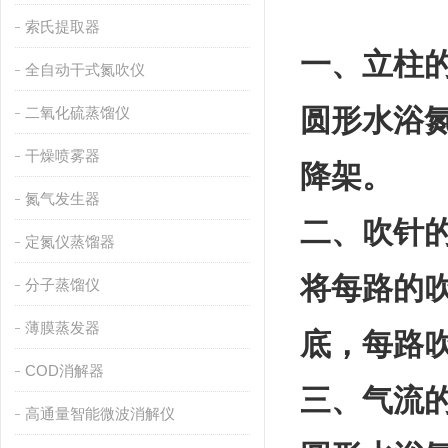
索氏提取器
一、立柱
全自动干式氮吹仪
圆形水浴
二氧化硫蒸馏仪
干燥喷雾器
降架。
氮气发生器
二、吹针
定氮仪蒸馏器
将每路的
分子蒸馏仪
薄膜蒸发器
底，每路
COD消解器
三、气流
高通量智能微波消解仪