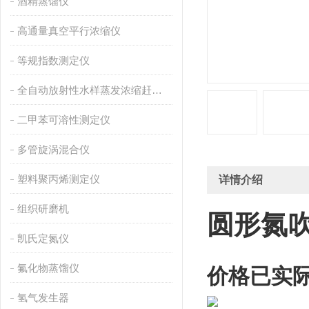
酒精蒸馏仪
高通量真空平行浓缩仪
等规指数测定仪
全自动放射性水样蒸发浓缩赶酸仪
二甲苯可溶性测定仪
多管旋涡混合仪
塑料聚丙烯测定仪
详情介绍
组织研磨机
圆形氮
凯氏定氮仪
氟化物蒸馏仪
价格已实
氢气发生器