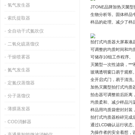
氢气发生器
JTONE品牌加热灭
生物分析等。固体样品
索氏提取器
样品的处理。减少了样
全自动干式氮吹仪
拍打式均质器大屏幕液
二氧化硫蒸馏仪
可调整的均质时间和均
干燥喷雾器
可储存10组工作程序。
灭菌型一次性滤袋，***
氮气发生器
玻璃透明窗口易于观察
全开启式门，易于清洗
定氮仪蒸馏器
加热灭菌型拍打式均质
拍击器可调整前后距离
分子蒸馏仪
均质柔和、减少样品污
薄膜蒸发器
样品用均质袋密封封装
拍打式均质器粉碎完成
COD消解器
通过LCD确认运行状态
为操作者的安全着想，
高通量智能微波消解仪