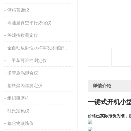
酒精蒸馏仪
高通量真空平行浓缩仪
等规指数测定仪
全自动放射性水样蒸发浓缩赶酸仪
二甲苯可溶性测定仪
多管旋涡混合仪
塑料聚丙烯测定仪
详情介绍
组织研磨机
一键式开机
小
凯氏定氮仪
价
格已实际报价为准，
氟化物蒸馏仪