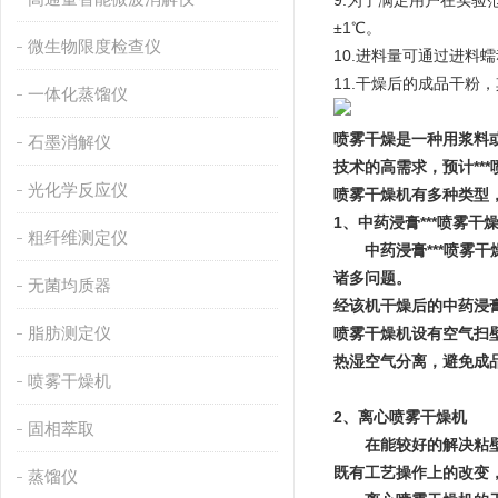
9.为了满足用户在实
±1℃。
微生物限度检查仪
10.进料量可通过进料
11.干燥后的成品干粉
一体化蒸馏仪
喷雾干燥是一种用浆料
石墨消解仪
技术的高需求，预计**
光化学反应仪
喷雾干燥机有多种类型
1、中药浸膏***喷雾干
粗纤维测定仪
中药浸膏***喷雾干
诸多问题。
无菌均质器
经该机干燥后的中药浸膏
脂肪测定仪
喷雾干燥机设有空气扫
热湿空气分离，避免成
喷雾干燥机
2、离心喷雾干燥机
固相萃取
在能较好的解决粘壁条
既有工艺操作上的改变
蒸馏仪