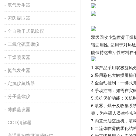
氢气发生器
索氏提取器
全自动干式氮吹仪
双级回收小型喷雾干燥
二氧化硫蒸馏仪
谱适用性, 适用于对
能保持这些活性材料在
干燥喷雾器
1.本产品采用双极旋风
氮气发生器
2.采用彩色大触摸屏操
3.全自动控制：一键
定氮仪蒸馏器
4.手动控制：如需在
分子蒸馏仪
5.关机保护功能：关
6.喷雾、烘干及收集系
薄膜蒸发器
察，为科研人员掌控实
7.内置无油空压机，喷
COD消解器
8.二流体喷雾的雾化
高通量智能微波消解仪