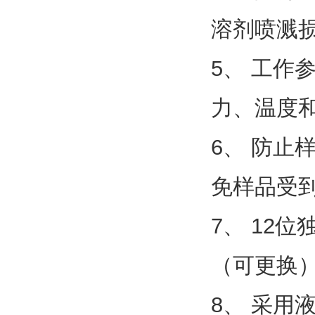
溶剂喷溅
5、 工
力、温度
6、 防
免样品受
7、 12
（可更换
8、 采