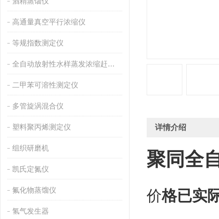
酒精蒸馏仪
高通量真空平行浓缩仪
等规指数测定仪
全自动放射性水样蒸发浓缩赶酸仪
二甲苯可溶性测定仪
多管旋涡混合仪
塑料聚丙烯测定仪
详情介绍
组织研磨机
聚同全自
凯氏定氮仪
氟化物蒸馏仪
价
格已实
氢气发生器