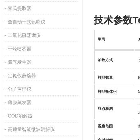
索氏提取器
技术参数Tech
全自动干式氮吹仪
二氧化硫蒸馏仪
型号
干燥喷雾器
加热方式
氮气发生器
定氮仪蒸馏器
样品数量
分子蒸馏仪
样品瓶体积
薄膜蒸发器
终点检测
COD消解器
温度范围
高通量智能微波消解仪