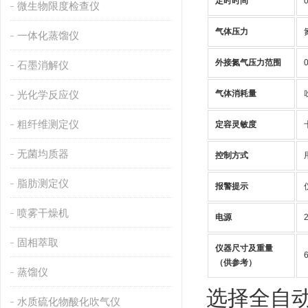
定时时间
微生物限度检查仪
气体压力
一体化蒸馏仪
外接氮气压力范围
石墨消解仪
光化学反应仪
气体消耗量
粗纤维测定仪
定容灵敏度
无菌均质器
控制方式
脂肪测定仪
报警提示
喷雾干燥机
电源
固相萃取
仪器尺寸及重量
（供参考）
蒸馏仪
选择全自
水质硫化物酸化吹气仪