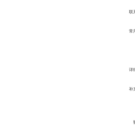
联
常
详
补