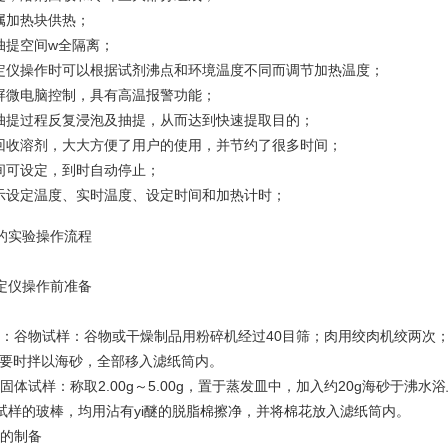
金属加热块供热；
抽提空间w全隔离；
测定仪操作时可以根据试剂沸点和环境温度不同而调节加热温度；
晶屏微电脑控制，具有高温报警功能；
在抽提过程反复浸泡及抽提，从而达到快速提取目的；
动回收溶剂，大大方便了用户的使用，并节约了很多时间；
时间可设定，到时自动停止；
显示设定温度、实时温度、设定时间和加热计时；
的实验操作流程
定仪操作前准备
样：谷物试样：谷物或干燥制品用粉碎机经过40目筛；肉用绞肉机绞两次；一般
必要时拌以海砂，全部移入滤纸筒内。
半固体试样：称取2.00g～5.00g，置于蒸发皿中，加入约20g海砂于沸
试样的玻棒，均用沾有yi醚的脱脂棉擦净，并将棉花放入滤纸筒内。
品的制备