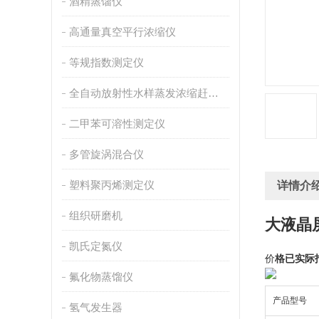
酒精蒸馏仪
高通量真空平行浓缩仪
等规指数测定仪
全自动放射性水样蒸发浓缩赶酸仪
二甲苯可溶性测定仪
多管旋涡混合仪
塑料聚丙烯测定仪
详情介
组织研磨机
大液晶
凯氏定氮仪
价
格已实际
氟化物蒸馏仪
产品型号
氢气发生器