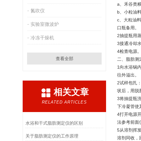
a、禾谷类粮
氮吹仪
b、小粒油
c、大粒油
实验室微波炉
口瓶备用。
2抽提瓶用
冷冻干燥机
3接通冷却
4检查电源
查看全部
二、脂肪测
1向水浴锅
往外溢出。
2试样包扎
相关文章
状后，用脱
3将抽提瓶
RELATED ARTICLES
下冷凝管使
4打开电源
法参考前面
水浴和干式脂肪测定仪的区别
5从溶剂挥
关于脂肪测定仪的工作原理
溶剂同收，