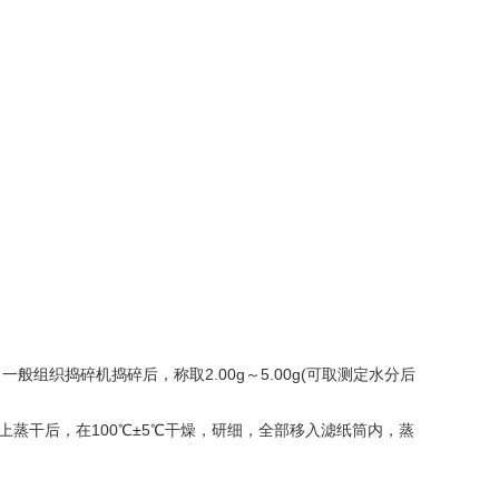
组织捣碎机捣碎后，称取2.00g～5.00g(可取测定水分后
水浴上蒸干后，在100℃±5℃干燥，研细，全部移入滤纸筒内，蒸