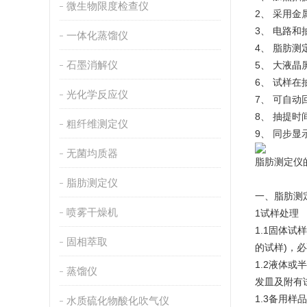
微生物限度检查仪
2、 采用
3、 电路和
一体化蒸馏仪
4、 脂肪
石墨消解仪
5、 大液
6、 试样
光化学反应仪
7、 可自
8、 抽提
粗纤维测定仪
9、 同步
无菌均质器
脂肪测定仪
脂肪测定仪
一、脂肪测
喷雾干燥机
1试样处理
1.1固体试
固相萃取
的试样)，
1.2液体或
蒸馏仪
发皿及附有
1.3备用样
水质硫化物酸化吹气仪