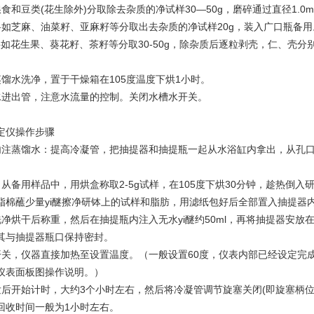
食和豆类(花生除外)分取除去杂质的净试样30—50g，磨碎通过直径1.
料如芝麻、油菜籽、亚麻籽等分取出去杂质的净试样20g，装入广口瓶备用
料如花生果、葵花籽、茶籽等分取30-50g，除杂质后逐粒剥壳，仁、壳分
蒸馏水洗净，置于干燥箱在105度温度下烘1小时。
水进出管，注意水流量的控制。关闭水槽水开关。
。
定仪操作步骤
内注蒸馏水：提高冷凝管，把抽提器和抽提瓶一起从水浴缸内拿出，从孔口
：从备用样品中，用烘盒称取2-5g试样，在105度下烘30分钟，趁热倒
脂棉蘸少量yi醚擦净研钵上的试样和脂肪，用滤纸包好后全部置入抽提器
洗净烘干后称重，然后在抽提瓶内注入无水yi醚约50ml，再将抽提器安
其与抽提器瓶口保持密封。
开关，仪器直接加热至设置温度。（一般设置60度，仪表内部已经设定完
仪表面板图操作说明。）
发后开始计时，大约3个小时左右，然后将冷凝管调节旋塞关闭(即旋塞柄
回收时间一般为1小时左右。