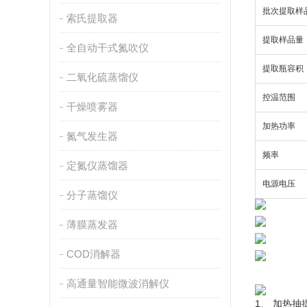
批次提取样
索氏提取器
提取样品量
全自动干式氮吹仪
提取瓶容积
二氧化硫蒸馏仪
控温范围
干燥喷雾器
加热功率
氮气发生器
频率
定氮仪蒸馏器
电源电压
分子蒸馏仪
薄膜蒸发器
COD消解器
高通量智能微波消解仪
1、 加热