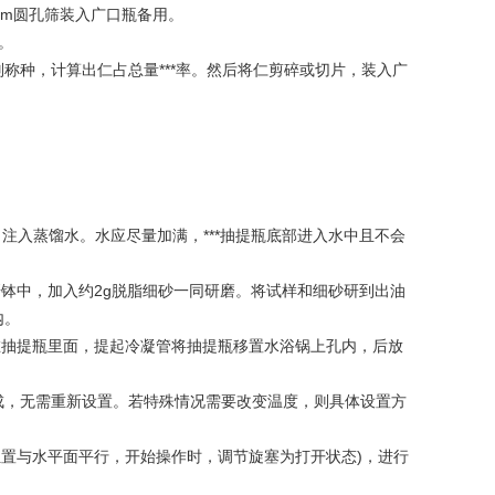
0mm圆孔筛装入广口瓶备用。
。
别称种，计算出仁占总量***率。然后将仁剪碎或切片，装入广
注入蒸馏水。水应尽量加满，***抽提瓶底部进入水中且不会
入研钵中，加入约2g脱脂细砂一同研磨。将试样和细砂研到出油
内。
放在抽提瓶里面，提起冷凝管将抽提瓶移置水浴锅上孔内，后放
成，无需重新设置。若特殊情况需要改变温度，则具体设置方
位置与水平面平行，开始操作时，调节旋塞为打开状态)，进行