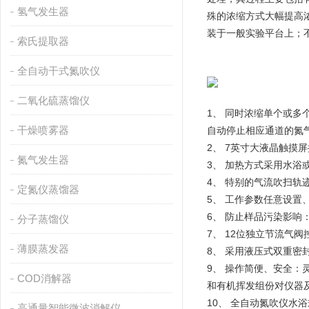
氢气发生器
殊的浓缩方式大幅提高
装于一般实验平台上；
索氏提取器
全自动干式氮吹仪
二氧化硫蒸馏仪
1、 同时浓缩单个或
干燥喷雾器
自动停止相应通道的氮
2、 7英寸大液晶触摸屏
氮气发生器
3、 加热方式采用水
4、 特别的气流吹扫
定氮仪蒸馏器
5、 工作参数任意设
6、 防止样品污染影
分子蒸馏仪
7、 12位独立节流气
薄膜蒸发器
8、 采用液压式双重
9、 操作简便、安全：
COD消解器
和有机挥发组份对仪器
10、 全自动氮吹仪水
高通量智能微波消解仪