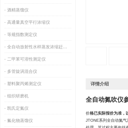
酒精蒸馏仪
高通量真空平行浓缩仪
等规指数测定仪
全自动放射性水样蒸发浓缩赶酸仪
二甲苯可溶性测定仪
多管旋涡混合仪
塑料聚丙烯测定仪
详情介绍
组织研磨机
全自动氮吹仪
凯氏定氮仪
价
格已实际报价为准，
氟化物蒸馏仪
JTONE系列全自动
处理，其过程主要包括