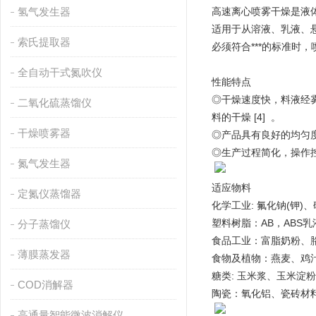
氢气发生器
高速离心喷雾干燥是液体
适用于从溶液、乳液、
索氏提取器
必须符合***的标准时
全自动干式氮吹仪
性能特点
◎干燥速度快，料液经雾
二氧化硫蒸馏仪
料的干燥 [4] 。
干燥喷雾器
◎产品具有良好的均匀
◎生产过程简化，操作控
氮气发生器
适应物料
定氮仪蒸馏器
化学工业: 氟化钠(钾
塑料树脂：AB，ABS
分子蒸馏仪
食品工业：富脂奶粉、胳
薄膜蒸发器
食物及植物：燕麦、鸡
糖类: 玉米浆、玉米淀
COD消解器
陶瓷：氧化铝、瓷砖材
高通量智能微波消解仪