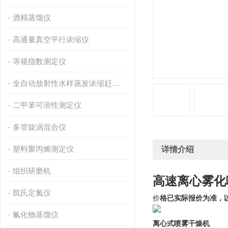
酒精蒸馏仪
高通量真空平行浓缩仪
等规指数测定仪
全自动放射性水样蒸发浓缩赶酸仪
二甲苯可溶性测定仪
多管旋涡混合仪
塑料聚丙烯测定仪
详情介绍
组织研磨机
高速离心雾化
凯氏定氮仪
价
格已实际报价为准，
氟化物蒸馏仪
离心式喷雾干燥机