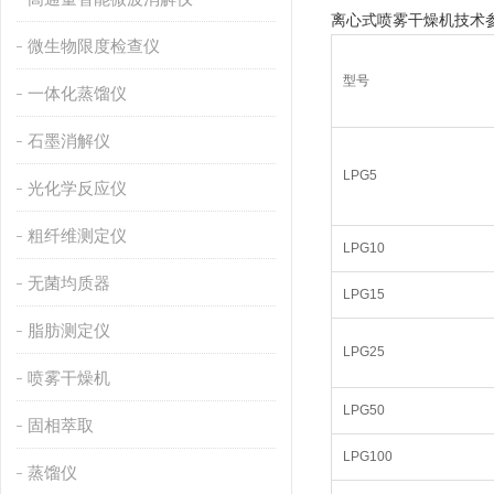
离心式喷雾干燥机技术参
微生物限度检查仪
型号
一体化蒸馏仪
石墨消解仪
LPG5
光化学反应仪
粗纤维测定仪
LPG10
无菌均质器
LPG15
脂肪测定仪
LPG25
喷雾干燥机
LPG50
固相萃取
LPG100
蒸馏仪