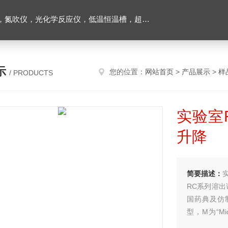
恒温槽，超声波细胞粉碎机，融浆机，超声波清洗机，血球分类计数器，干燥箱培养箱
示
您的位置：
网站首页
>
产品展示
>
样
/ PRODUCTS
实验室
升降
简要描述：
RC系列溶出
国药典及仿制
型，M为“Mi
价！