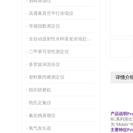
酒精蒸馏仪
高通量真空平行浓缩仪
等规指数测定仪
全自动放射性水样蒸发浓缩赶酸仪
二甲苯可溶性测定仪
多管旋涡混合仪
塑料聚丙烯测定仪
详情介
组织研磨机
凯氏定氮仪
产品说明
Pro
氟化物蒸馏仪
RC系列溶出
为"Middl
氢气发生器
主要特征
Pri