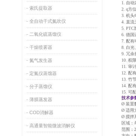
1.
自动
索氏提取器
2.
q方
3.
机头
全自动干式氮吹仪
4.
直流
5.
PT
二氧化硫蒸馏仪
6.
德国
7.
配有
干燥喷雾器
8.
白光
9.
冗余
氮气发生器
10.
权
11.
审
定氮仪蒸馏器
12.
配
13.
竹
14.
配
分子蒸馏仪
15.
可
技术参
薄膜蒸发器
Ø
装置
Ø
适用
COD消解器
Ø
搅拌
区域：
高通量智能微波消解仪
范围：
方向：