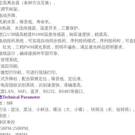
定高离合器（各种方法互换）。
位调节杯架。
电动升降。
无刷水泵，噪音低、寿命长。
C加热器、水流传感器、温度开关，三重保护。
进口
1/3B级高精度Pt1000温度传感器，响应速度快，精度高。
电动投药系统，可实现自动同步投药、序列投药模式，序列投药时，可选
、红光，三档
PWM调光系统，照明不偏色，满足避光样品
照明
要求。
接线设计，确保接插件牢固可靠。
限管理系统。
计追踪功能。
有微型打印机，可进行现场打印。
节式升降柱，配合双锥定位，噪音低、定位准。
有电容指纹识别系统，识别速度快、准确度高。
配置
LAN、WiFi、蓝牙、RS232、RS485等接口。
数
Technical Parameter
数：
8杯
方法：篮法、桨法、小杯法、碟法（
大、小碟）、转筒法（长、短转筒）
系统：
单区单控
25RPM-250RPM。
顺时针、逆时针。