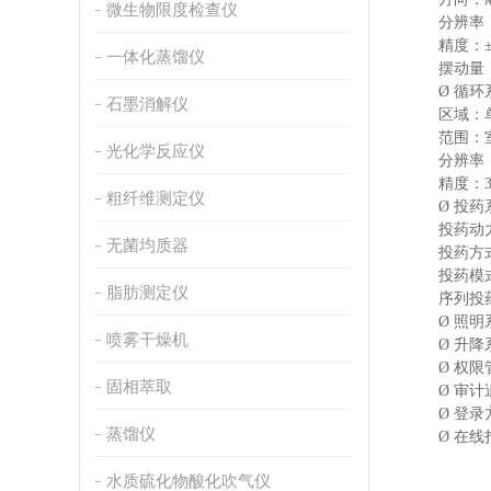
微生物限度检查仪
分辨率
精度：
一体化蒸馏仪
摆动量
Ø
循环
石墨消解仪
区域：
范围：
光化学反应仪
分辨率
精度：
粗纤维测定仪
Ø
投药
投药动
无菌均质器
投药方
投药模
脂肪测定仪
序列投
Ø
照明
喷雾干燥机
Ø
升降
Ø
权限
固相萃取
Ø
审计
Ø
登录
蒸馏仪
Ø
在线
水质硫化物酸化吹气仪