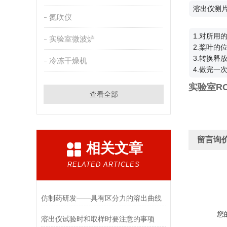
溶出仪测
氮吹仪
1.对所
实验室微波炉
2.桨叶的
3.转换释
冷冻干燥机
4.做完
实验室R
查看全部
留言询
相关文章
RELATED ARTICLES
仿制药研发——具有区分力的溶出曲线
您
溶出仪试验时和取样时要注意的事项