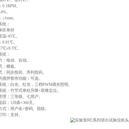
：
0.1RPM。
±
4%。
：
≤
1mm。
系统：
单区单控
室温
-45℃。
：
0.01℃。
37℃±0.3℃。
系统：
力：电动、自动。
式：横板。
式：同步投药、序列投药。
药搅拌暂停功能：可选。
系统：白光、红光，三档
PWM调光照明。
系统：竹节式单柱升降
+双锥定位。
管理：三等级、七用户。
追踪：
128条×366天。
方式：用户名
+密码、指纹。
打印：支持。