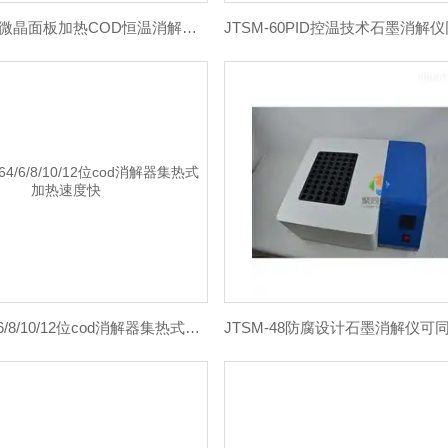
JTC0D-6W微晶面板加热COD恒温消解仪操作更安全
JTC0D-64/6/8/10/12位cod消解器集热式加热速度快