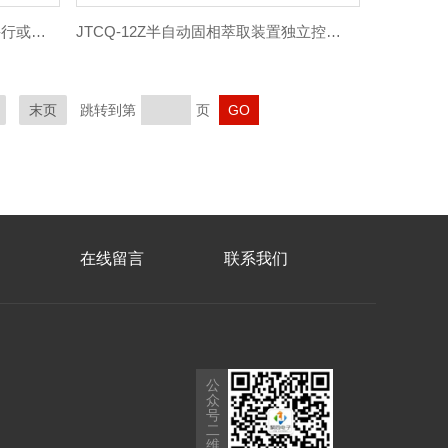
JT-SPE600全自动固相萃取仪可并行或串行处理多路样品
JTCQ-12Z半自动固相萃取装置独立控制每个孔操作方便
末页
跳转到第
页
在线留言
联系我们
公
众
号
二
维