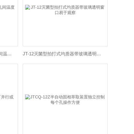
JTSM-6双层式内胆石墨消解仪孔间温度均匀性好
JT-12灭菌型拍打式均质器带玻璃透明窗口易于观察