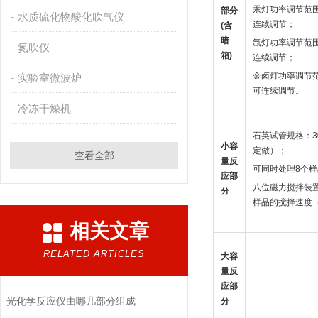
汞灯功率调节范围：
部分
水质硫化物酸化吹气仪
连续调节；
(含
暗
氙灯功率调节范围：
氮吹仪
箱)
连续调节；
金卤灯功率调节范
实验室微波炉
可连续调节。
冷冻干燥机
石英试管规格：30
小容
定做）；
查看全部
量反
可同时处理8个样
应部
八位磁力搅拌装
分
样品的搅拌速度
相关文章
RELATED ARTICLES
大容
量反
应部
光化学反应仪由哪几部分组成
分