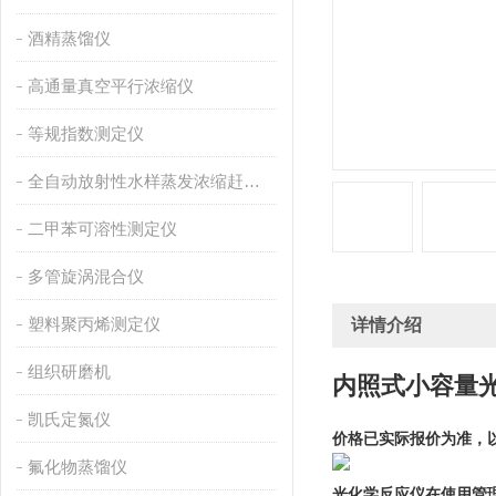
酒精蒸馏仪
高通量真空平行浓缩仪
等规指数测定仪
全自动放射性水样蒸发浓缩赶酸仪
二甲苯可溶性测定仪
多管旋涡混合仪
塑料聚丙烯测定仪
详情介绍
组织研磨机
内照式小容量
凯氏定氮仪
价格已实际报价为准，
氟化物蒸馏仪
光化学反应仪在使用管