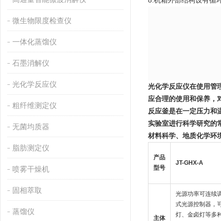
8.机箱外部结构设有循
微生物限度检查仪
一体化蒸馏仪
石墨消解仪
光化学反应仪
光化学反应仪在使用管
应合理的使用和保养，
粗纤维测定仪
反应釜是在一定压力和
实验室进行科学研究的
无菌均质器
材料科学、地质化学环境
脂肪测定仪
产品
J
T
-GHX-A
型号
喷雾干燥机
固相萃取
光源功率可连续
式光源控制器，
蒸馏仪
灯、金卤灯等多
主体