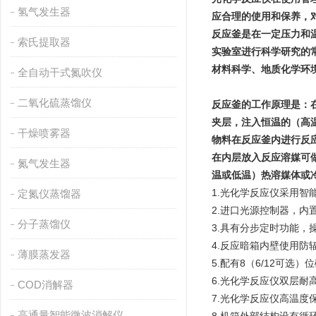
氢气发生器
应合理的使用和保养，
反应釜是在一定压力和
索氏提取器
实验室进行科学研究的
材料科学、地质化学环境
全自动干式氮吹仪
二氧化硫蒸馏仪
反应釜的工作原理是：
夹层，注入恒温的（高
干燥喷雾器
物料在反应釜内进行反
在内层放入反应溶媒可
氮气发生器
温或低温）热溶媒体或
1.光化学反应仪采用
定氮仪蒸馏器
2.进口光源控制器，内
分子蒸馏仪
3.具有分步定时功能，
4.反应暗箱内壁使用防
薄膜蒸发器
5.配有8（6/12可
6.光化学反应仪双层
COD消解器
7.光化学反应仪高温度
高通量智能微波消解仪