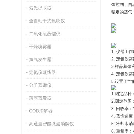
馏控制、自
索氏提取器
稳定的蒸气
全自动干式氮吹仪
二氧化硫蒸馏仪
干燥喷雾器
1. 仪器
2. 定氮
氮气发生器
3.样品蒸
定氮仪蒸馏器
4. 定氮仪
5.设置了*
分子蒸馏仪
1.测定品
薄膜蒸发器
2.测定范围：
3. 回收率
COD消解器
4. 蒸馏速度
高通量智能微波消解仪
5. 冷却水消
6. 重复率