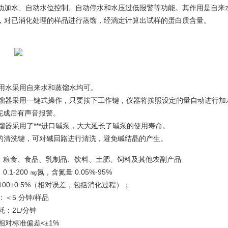
动加水、自动水位控制、自动停水和水压过低报警等功能。其作用是自来
，对已消化处理的样品进行蒸馏，经滴定计算出试样的蛋白质含量。
工作用水采用自来水和蒸馏水均可。
仪蒸馏器采用一键式操作，只要按下工作键，仪器将按照设定的量自动进行
馏完成后有声音报警。
蒸馏器采用了***进口碱泵，大大延长了碱泵的使用寿命。
**的清洗键，可对碱回路进行清洗，避免碱结晶的产生。
种：粮食、食品、乳制品、饮料、土肥、饲料及其他农副产品
0.1-200 ㎎氮，含氮量 0.05%-95%
：100±0.5%（相对误差，包括消化过程）；
：＜5 分钟/样品
耗：2L/分钟
：相对标准偏差<±1%