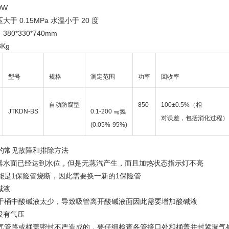
0W
大于 0.15MPa 水温小于 20 度
80*330*740mm
Kg
型号
规格
测定范围
功率
回收率
自动防腐型
850
100±0.5%（相
JTKDN-BS
0.1-200 ㎎氮
对误差，包括消化过程）
(0.05%-95%)
的常见故障和排除方法
生器水面已经达到水位，但是无蒸汽产生，而且加热状态指示灯不亮
能是1保险管烧断，因此需要换一新的1保险管
碱液
于桶中酸碱液太少，导致吸管离开酸碱液面因此需要增加酸碱液
没有气压
气管路或桶盖密封不严造成的，要仔细检查各管接口处和桶盖并封紧漏气