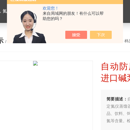
欢迎您！
恒温槽，超声波细胞粉碎机，融浆机，超声波清洗机，血球分类计数器，干燥箱培养箱
来自局域网的朋友！有什么可以帮
助您的吗？
示
您的位置：
网站首页
>
产品展示
>
样
/ PRODUCTS
自动防
进口碱
简要描述：
定氮仪蒸馏
品、饮料、饲
氮等含量。检测