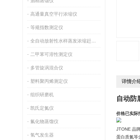
酒精蒸馏仪
高通量真空平行浓缩仪
等规指数测定仪
全自动放射性水样蒸发浓缩赶酸仪
二甲苯可溶性测定仪
多管旋涡混合仪
塑料聚丙烯测定仪
详情介
组织研磨机
自动防
凯氏定氮仪
价格已实际
氟化物蒸馏仪
JTONE
氢气发生器
蛋白质氮等含