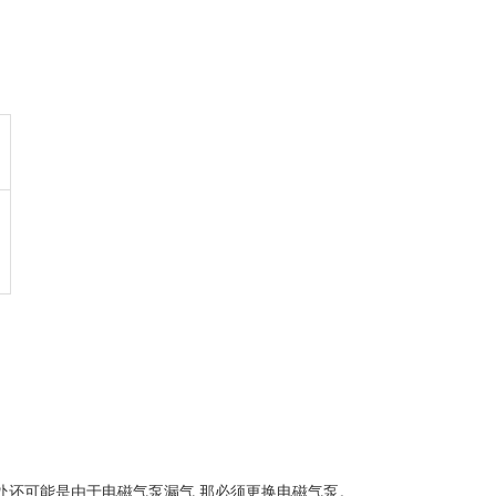
处还可能是由于电磁气泵漏气.那必须更换电磁气泵。