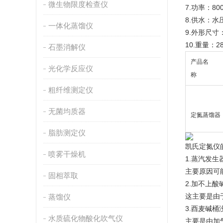
微生物限度检查仪
7.功率：80
8.供水：水压
一体化蒸馏仪
9.外形尺寸：3
10.重量：28
石墨消解仪
产品名
光化学反应仪
称
粗纤维测定仪
无菌均质器
定氮蒸馏器
脂肪测定仪
凯氏定氮仪
喷雾干燥机
1.蒸汽发
主要原因可
固相萃取
2.加不上酸
这主要是由
蒸馏仪
3.酉麦碱桶
水质硫化物酸化吹气仪
主要是由加