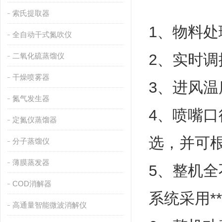
索氏提取器
1、物料处
全自动干式氮吹仪
2、实时调
二氧化硫蒸馏仪
干燥喷雾器
3、进风温
氮气发生器
4、喷嘴口径：
定氮仪蒸馏器
选，并可
分子蒸馏仪
薄膜蒸发器
5、整机
COD消解器
系统采用*
高通量智能微波消解仪