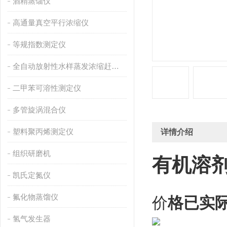
酒精蒸馏仪
高通量真空平行浓缩仪
等规指数测定仪
全自动放射性水样蒸发浓缩赶酸仪
二甲苯可溶性测定仪
多管旋涡混合仪
塑料聚丙烯测定仪
详情介绍
组织研磨机
有机溶
凯氏定氮仪
氟化物蒸馏仪
价
格已实
氢气发生器