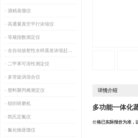
酒精蒸馏仪
高通量真空平行浓缩仪
等规指数测定仪
全自动放射性水样蒸发浓缩赶酸仪
二甲苯可溶性测定仪
多管旋涡混合仪
塑料聚丙烯测定仪
详情介绍
组织研磨机
多功能一体化
凯氏定氮仪
价
格已实际报价为准，
氟化物蒸馏仪