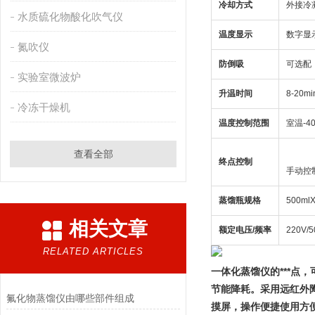
冷却方式
外接冷
水质硫化物酸化吹气仪
温度显示
数字显
氮吹仪
防倒吸
可选配
实验室微波炉
升温时间
8-20mi
冷冻干燥机
温度控制范围
室温-40
查看全部
终点控制
手动控
蒸馏瓶规格
500m
相关文章
额定电压/频率
220V/
RELATED ARTICLES
一体化蒸馏仪的***点
节能降耗。采用远红外
氟化物蒸馏仪由哪些部件组成
摸屏，操作便捷使用方