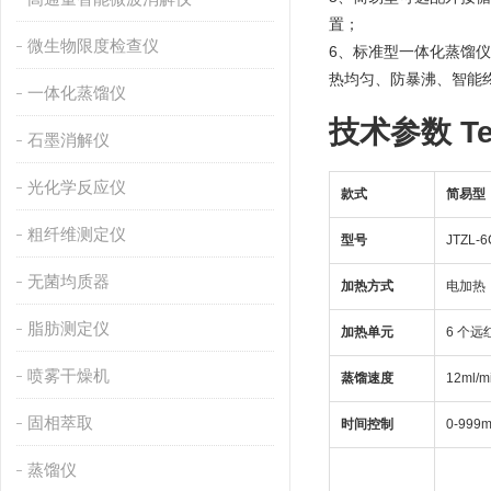
置；
微生物限度检查仪
6、标准型一体化蒸馏
热均匀、防暴沸、智能
一体化蒸馏仪
技术参数 Tec
石墨消解仪
光化学反应仪
款式
简易型
粗纤维测定仪
型号
JTZL-6
无菌均质器
加热方式
电加热
脂肪测定仪
加热单元
6 个
喷雾干燥机
蒸馏速度
12ml/m
固相萃取
时间控制
0-999m
蒸馏仪