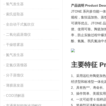
氢气发生器
产品说明 Product Descr
JTONE 系列多功
索氏提取器
规程，集恒温加热、蒸馏
可调等优点。JTON
全自动干式氮吹仪
便、使用可靠。陶瓷加
二氧化硫蒸馏仪
率，防止实验过程中爆
酚、氨氮、凯氏氮油中
干燥喷雾器
氮气发生器
主要特征 Prin
定氮仪蒸馏器
分子蒸馏仪
1、采用远红外陶瓷加
经济型和标准型一体化蒸
薄膜蒸发器
2、具有热***、寿命
3、操作简单、美观实用、
COD消解器
4、一次可处理 6 组
5、简易型可选配外接
高通量智能微波消解仪